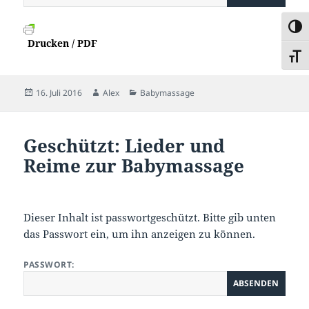
UMSC
Drucken / PDF
SCHR
Veröffentlicht
Autor
Kategorien
16. Juli 2016
Alex
Babymassage
am
Geschützt: Lieder und
Reime zur Babymassage
Dieser Inhalt ist passwortgeschützt. Bitte gib unten
das Passwort ein, um ihn anzeigen zu können.
PASSWORT: