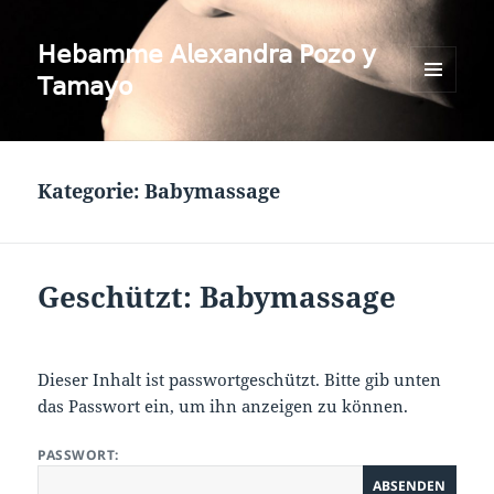
𝖧𝖾𝖻𝖺𝗆𝗆𝖾 𝖠𝗅𝖾𝗑𝖺𝗇𝖽𝗋𝖺 𝖯𝗈𝗓𝗈 𝗒
𝖳𝖺𝗆𝖺𝗒𝗈
MENÜ
UND
WIDGETS
Kategorie:
Babymassage
Geschützt: Babymassage
Dieser Inhalt ist passwortgeschützt. Bitte gib unten
das Passwort ein, um ihn anzeigen zu können.
PASSWORT: