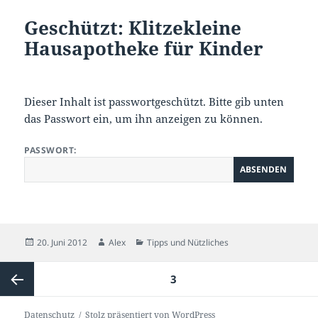
Geschützt: Klitzekleine
Hausapotheke für Kinder
Dieser Inhalt ist passwortgeschützt. Bitte gib unten
das Passwort ein, um ihn anzeigen zu können.
PASSWORT:
Veröffentlicht
Autor
Kategorien
20. Juni 2012
Alex
Tipps und Nützliches
am
Seitennummerierung
SEITE
3
der
Beiträge
Vorherige
Datenschutz
Stolz präsentiert von WordPress