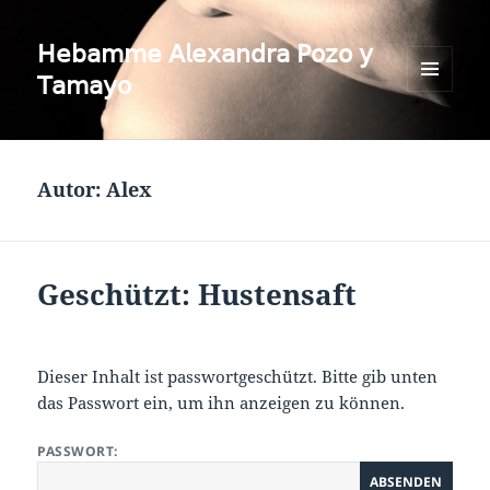
𝖧𝖾𝖻𝖺𝗆𝗆𝖾 𝖠𝗅𝖾𝗑𝖺𝗇𝖽𝗋𝖺 𝖯𝗈𝗓𝗈 𝗒
𝖳𝖺𝗆𝖺𝗒𝗈
MENÜ
UND
WIDGETS
Autor:
Alex
Geschützt: Hustensaft
Dieser Inhalt ist passwortgeschützt. Bitte gib unten
das Passwort ein, um ihn anzeigen zu können.
PASSWORT: