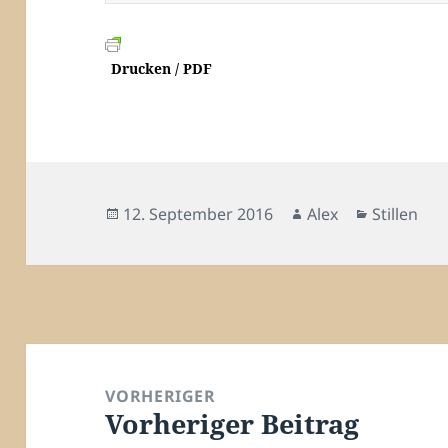
Drucken / PDF
Veröffentlicht
Autor
Kategorie
12. September 2016
Alex
Stillen
am
Beitragsnavigation
VORHERIGER
Vorheriger Beitrag
Vorheriger