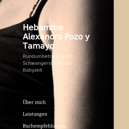
𝖧𝖾𝖻𝖺𝗆𝗆𝖾
𝖠𝗅𝖾𝗑𝖺𝗇𝖽𝗋𝖺 𝖯𝗈𝗓𝗈 𝗒
𝖳𝖺𝗆𝖺𝗒𝗈
𝖱𝗎𝗇𝖽𝗎𝗆𝖻𝖾𝗍𝗋𝖾𝗎𝗍 𝖽𝗎𝗋𝖼𝗁
𝖲𝖼𝗁𝗐𝖺𝗇𝗀𝖾𝗋𝗌𝖼𝗁𝖺𝖿𝗍 𝗎𝗇𝖽
𝖡𝖺𝖻𝗒𝗓𝖾𝗂𝗍
Über mich
Leistungen
Buchempfehlungen