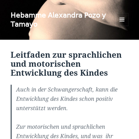
𝖧𝖾𝖻𝖺𝗆𝗆𝖾 𝖠𝗅𝖾𝗑𝖺𝗇𝖽𝗋𝖺 𝖯𝗈𝗓𝗈 𝗒
𝖳𝖺𝗆𝖺𝗒𝗈
MENÜ
UND
WIDGETS
Leitfaden zur sprachlichen
und motorischen
Entwicklung des Kindes
Auch in der Schwangerschaft, kann die
Entwicklung des Kindes schon positiv
unterstützt werden.
Zur motorischen und sprachlichen
Entwicklung des Kindes, und was ihr