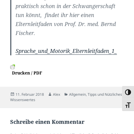
praktisch schon in der Schwangerschaft
tun könnt, findet ihr hier einen
Elternleitfaden von Prof. Dr. med. Bernd
Fischer.
Sprache_und_Motorik_Elternleitfaden_1_
Drucken / PDF
UMSC
Veröffentlicht
Autor
Kategorien
11. Februar 2018
Alex
Allgemein
,
Tipps und Nützliches
,
am
Wissenswertes
SCHR
Schreibe einen Kommentar